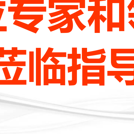
位
专
家
和
莅
临
指