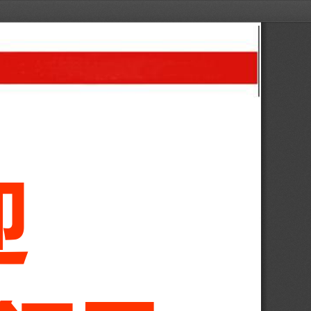
重
庆
市
市
长
质
量
管
理
奖
汇
报
材
料
迎