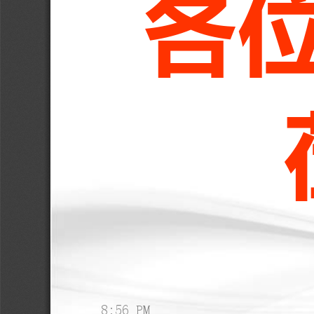
各
8
:
5
6
P
M