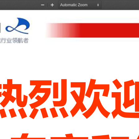
Zoom
Zoom
Out
In
热
烈
欢