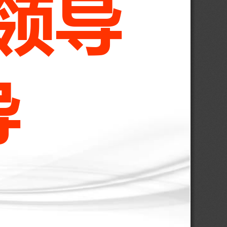
领
导
导